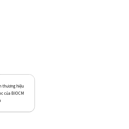
n thương hiệu
c của BIOCM
m