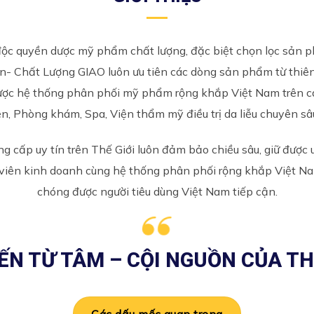
c quyền dược mỹ phẩm chất lượng, đặc biệt chọn lọc sản p
àn- Chất Lượng GIAO luôn ưu tiên các dòng sản phẩm từ thiê
ợc hệ thống phân phối mỹ phẩm rộng khắp Việt Nam trên c
ện, Phòng khám, Spa, Viện thẩm mỹ điều trị da liễu chuyên sâ
cấp uy tín trên Thế Giới luôn đảm bảo chiều sâu, giữ được uy
 viên kinh doanh cùng hệ thống phân phối rộng khắp Việt Na
chóng được người tiêu dùng Việt Nam tiếp cận.
ĐẾN TỪ TÂM – CỘI NGUỒN CỦA TH