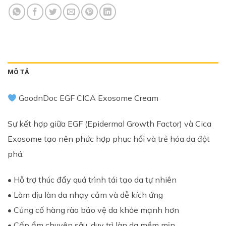
MÔ TẢ
GoodnDoc EGF CICA Exosome Cream
Sự kết hợp giữa EGF (Epidermal Growth Factor) và Cica
Exosome tạo nên phức hợp phục hồi và trẻ hóa da đột
phá:
• Hỗ trợ thúc đẩy quá trình tái tạo da tự nhiên
• Làm dịu làn da nhạy cảm và dễ kích ứng
• Củng cố hàng rào bảo vệ da khỏe mạnh hơn
• Cấp ẩm chuyên sâu, duy trì làn da mềm mịn