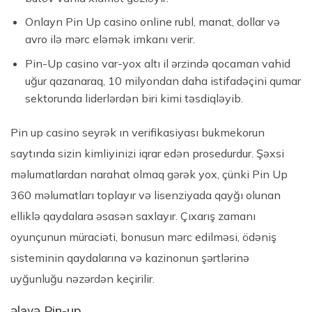
Onlayn Pin Up casino online rubl, manat, dollar və
avro ilə mərc eləmək imkanı verir.
Pin-Up casino var-yox altı il ərzində qocaman vahid
uğur qazanaraq, 10 milyondan daha istifadəçini qumar
sektorunda liderlərdən biri kimi təsdiqləyib.
Pin up casino seyrək ın verifikasiyası bukmekorun
saytında sizin kimliyinizi iqrar edən prosedurdur. Şəxsi
məlumatlardan narahat olmaq gərək yox, çünki Pin Up
360 məlumatları toplayır və lisenziyada qayğı olunan
elliklə qaydalara əsasən saxlayır. Çıxarış zamanı
oyunçunun müraciəti, bonusun mərc edilməsi, ödəniş
sisteminin qaydalarına və kazinonun şərtlərinə
uyğunluğu nəzərdən keçirilir.
əlavə Pin-up