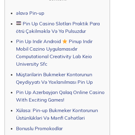
əlavə Pin-up
Pin Up Casino Slotları Praktik Para
ötrü Çəkilməklə Və Ya Pulsuzdur
Pin Up Indir Android
Pinup Indir
Mobil Cazino Uygulamasıdır
Computational Creativity Lab Keio
University Sfc
Müştərilərin Bukmeker Kontorunun
Qeydiyyatı Və Yoxlanılması Pin Up
Pin Up Azerbayjan Qalaq Online Casino
With Exciting Games!
Xülasə: Pin-up Bukmeker Kontorunun
Üstünlükləri Və Mənfi Cəhətləri
Bonuslu Promokodlar