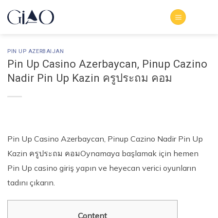
Bỏ
qua
nội
dung
PIN UP AZERBAIJAN
Pin Up Casino Azerbaycan, Pinup Cazino
Nadir Pin Up Kazin ครูประถม คอม
Pin Up Casino Azerbaycan, Pinup Cazino Nadir Pin Up
Kazin ครูประถม คอม
Oynamaya başlamak için hemen
Pin Up casino giriş yapın ve heyecan verici oyunların
tadını çıkarın.
Content