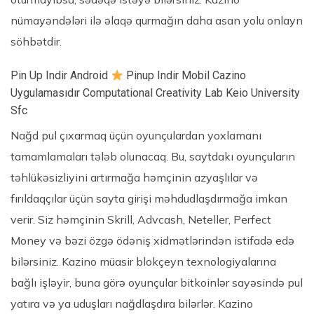
nümayəndələri ilə əlaqə qurmağın daha asan yolu onlayn
söhbətdir.
Pin Up Indir Android
Pinup Indir Mobil Cazino
Uygulamasıdır Computational Creativity Lab Keio University
Sfc
Nağd pul çıxarmaq üçün oyunçulardan yoxlamanı
tamamlamaları tələb olunacaq. Bu, saytdakı oyunçuların
təhlükəsizliyini artırmağa həmçinin azyaşlılar və
fırıldaqçılar üçün sayta girişi məhdudlaşdırmağa imkan
verir. Siz həmçinin Skrill, Advcash, Neteller, Perfect
Money və bəzi özgə ödəniş xidmətlərindən istifadə edə
bilərsiniz. Kazino müasir blokçeyn texnologiyalarına
bağlı işləyir, buna görə oyunçular bitkoinlər sayəsində pul
yatıra və ya uduşları nağdlaşdıra bilərlər. Kazino