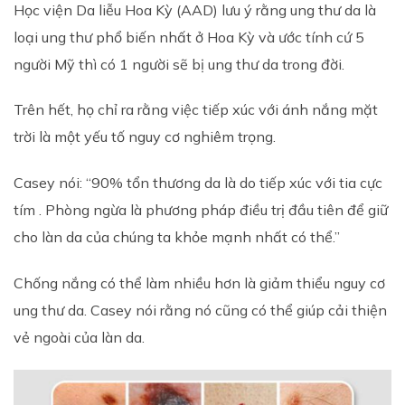
Học viện Da liễu Hoa Kỳ (AAD) lưu ý rằng ung thư da là
loại ung thư phổ biến nhất ở Hoa Kỳ và ước tính cứ 5
người Mỹ thì có 1 người sẽ bị ung thư da trong đời.
Trên hết, họ chỉ ra rằng việc tiếp xúc với ánh nắng mặt
trời là một yếu tố nguy cơ nghiêm trọng.
Casey nói: “90% tổn thương da là do tiếp xúc với tia cực
tím . Phòng ngừa là phương pháp điều trị đầu tiên để giữ
cho làn da của chúng ta khỏe mạnh nhất có thể.”
Chống nắng có thể làm nhiều hơn là giảm thiểu nguy cơ
ung thư da. Casey nói rằng nó cũng có thể giúp cải thiện
vẻ ngoài của làn da.