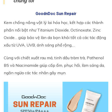
chúng tôi
GoodnDoc Sun Repair
Kem chống nắng vật lý lai hóa học, kết hợp các thành
phần nổi bật như Titanium Dioxide, Octinoxate, Zinc
Oxide… giúp bảo vệ làn da bạn khỏi tất cả các tác động
xấu từ UVA, UVB, ánh sáng phổ rộng,…
Cùng với chiết xuất rau má, tinh dầu tràm trà, Pathenol
B5 và Niacinamide giúp cấp ẩm, phục hồi, làm sáng da,
ngăn ngừa các tác nhân gây mụn.