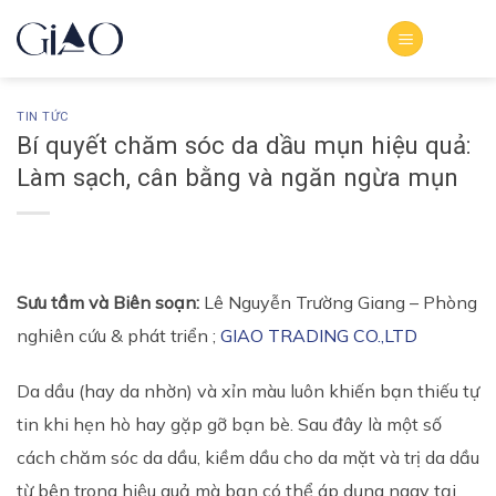
Bỏ
qua
nội
dung
TIN TỨC
Bí quyết chăm sóc da dầu mụn hiệu quả:
Làm sạch, cân bằng và ngăn ngừa mụn
Sưu tầm và Biên soạn:
Lê Nguyễn Trường Giang – Phòng
nghiên cứu & phát triển ;
GIAO TRADING CO.,LTD
Da dầu (hay da nhờn) và xỉn màu luôn khiến bạn thiếu tự
tin khi hẹn hò hay gặp gỡ bạn bè. Sau đây là một số
cách chăm sóc da dầu, kiềm dầu cho da mặt và trị da dầu
từ bên trong hiệu quả mà bạn có thể áp dụng ngay tại