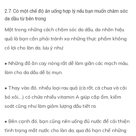
2.7. Có một chế độ ăn uống hợp lý nếu bạn muốn chăm sóc
da dầu từ bên trong
Một trong những cách chăm sóc da dầu, da nhờn hiệu
quả là bạn cần phải tránh xa những thực phẩm không
có lợi cho làn da, lưu ý như:
• Những đồ ăn cay nóng rất dễ làm giãn các mạch máu,
làm cho da dầu dễ bị mụn.
• Thay vào đó, nhiều loại rau quả (cà rốt, cà chua và cải
bó xôi,…) có chứa nhiều vitamin A giúp cấp ẩm, kiểm
soát cũng như làm giảm lượng dầu tiết ra.
• Bên cạnh đó, bạn cũng nên uống đủ nước để cải thiện
tình trạng mất nước cho làn da, qua đó hạn chế những