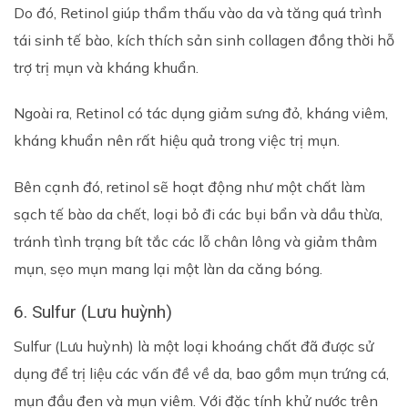
Do đó, Retinol giúp thẩm thấu vào da và tăng quá trình
tái sinh tế bào, kích thích sản sinh collagen đồng thời hỗ
trợ trị mụn và kháng khuẩn.
Ngoài ra, Retinol có tác dụng giảm sưng đỏ, kháng viêm,
kháng khuẩn nên rất hiệu quả trong việc trị mụn.
Bên cạnh đó, retinol sẽ hoạt động như một chất làm
sạch tế bào da chết, loại bỏ đi các bụi bẩn và dầu thừa,
tránh tình trạng bít tắc các lỗ chân lông và giảm thâm
mụn, sẹo mụn mang lại một làn da căng bóng.
6. Sulfur (Lưu huỳnh)
Sulfur (Lưu huỳnh) là một loại khoáng chất đã được sử
dụng để trị liệu các vấn đề về da, bao gồm mụn trứng cá,
mụn đầu đen và mụn viêm. Với đặc tính khử nước trên