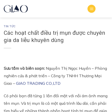
Bỏ
qua
nội
dung
TIN TỨC
Các hoạt chất điều trị mụn được chuyên
gia da liễu khuyên dùng
Sưu tầm và biên soạn:
Nguyễn Thị Ngọc Huyền – Phòng
nghiên cứu & phát triển – Công ty TNHH Thương Mại
Giao –
GIAO TRADING CO.,LTD
Có phải bạn đã từng 1 lần đối mặt với nỗi ám ảnh mang
tên mụn. Và trị mụn là cả một quá trình lâu dài, cần phải
tìm hiểu về những thành phần hoạt tính trị mụn để giúp