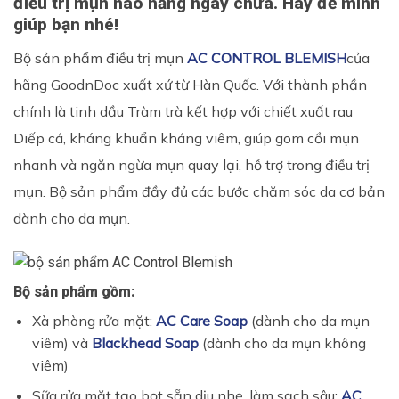
điều trị mụn nào hằng ngày chưa. Hãy để mình
giúp bạn nhé!
Bộ sản phẩm điều trị mụn
AC CONTROL BLEMISH
của
hãng GoodnDoc xuất xứ từ Hàn Quốc. Với thành phần
chính là tinh dầu Tràm trà kết hợp với chiết xuất rau
Diếp cá, kháng khuẩn kháng viêm, giúp gom cồi mụn
nhanh và ngăn ngừa mụn quay lại, hỗ trợ trong điều trị
mụn. Bộ sản phẩm đầy đủ các bước chăm sóc da cơ bản
dành cho da mụn.
Bộ sản phẩm gồm:
Xà phòng rửa mặt:
AC Care Soap
(dành cho da mụn
viêm) và
Blackhead Soap
(dành cho da mụn không
viêm)
Sữa rửa mặt tạo bọt sẵn dịu nhẹ, làm sạch sâu:
AC