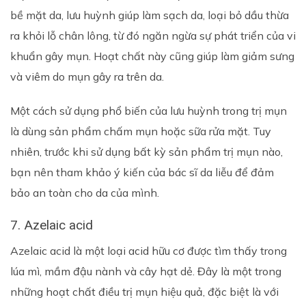
bề mặt da, lưu huỳnh giúp làm sạch da, loại bỏ dầu thừa
ra khỏi lỗ chân lông, từ đó ngăn ngừa sự phát triển của vi
khuẩn gây mụn. Hoạt chất này cũng giúp làm giảm sưng
và viêm do mụn gây ra trên da.
Một cách sử dụng phổ biến của lưu huỳnh trong trị mụn
là dùng sản phẩm chấm mụn hoặc sữa rửa mặt. Tuy
nhiên, trước khi sử dụng bất kỳ sản phẩm trị mụn nào,
bạn nên tham khảo ý kiến của bác sĩ da liễu để đảm
bảo an toàn cho da của mình.
7. Azelaic acid
Azelaic acid là một loại acid hữu cơ được tìm thấy trong
lúa mì, mầm đậu nành và cây hạt dẻ. Đây là một trong
những hoạt chất điều trị mụn hiệu quả, đặc biệt là với