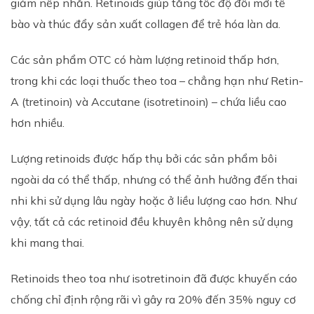
giảm nếp nhăn. Retinoids giúp tăng tốc độ đổi mới tế
bào và thúc đẩy sản xuất collagen để trẻ hóa làn da.
Các sản phẩm OTC có hàm lượng retinoid thấp hơn,
trong khi các loại thuốc theo toa – chẳng hạn như Retin-
A (tretinoin) và Accutane (isotretinoin) – chứa liều cao
hơn nhiều.
Lượng retinoids được hấp thụ bởi các sản phẩm bôi
ngoài da có thể thấp, nhưng có thể ảnh hưởng đến thai
nhi khi sử dụng lâu ngày hoặc ở liều lượng cao hơn. Như
vậy, tất cả các retinoid đều khuyên không nên sử dụng
khi mang thai.
Retinoids theo toa như isotretinoin đã được khuyến cáo
chống chỉ định rộng rãi vì gây ra 20% đến 35% nguy cơ