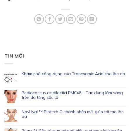
TIN MỚI
Khám phá công dụng của Tranexamic Acid cho làn da
Pediococcus acidilactici PMC48 – Tác dụng lâm sàng
trên da tăng sắc tố
NovHyal ™ Biotech G: thành phần mới giúp tái tạo làn
da
Bí quyết điều trị mụn tại nhà hiệu quả theo lời khuyên