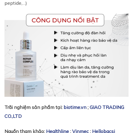
peptide,…)
Trãi nghiệm sản phẩm tại:
biotime.vn
;
GIAO TRADING
CO.,LTD
Nguồn tham khảo:
Healthline
;
Vinmec
;
Hellobacsi