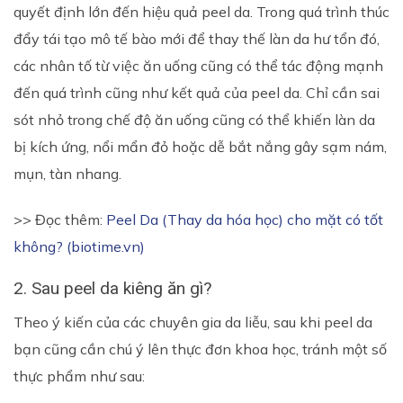
quyết định lớn đến hiệu quả peel da. Trong quá trình thúc
đẩy tái tạo mô tế bào mới để thay thế làn da hư tổn đó,
các nhân tố từ việc ăn uống cũng có thể tác động mạnh
đến quá trình cũng như kết quả của peel da. Chỉ cần sai
sót nhỏ trong chế độ ăn uống cũng có thể khiến làn da
bị kích ứng, nổi mẩn đỏ hoặc dễ bắt nắng gây sạm nám,
mụn, tàn nhang.
>> Đọc thêm:
Peel Da (Thay da hóa học) cho mặt có tốt
không? (biotime.vn)
2. Sau peel da kiêng ăn gì?
Theo ý kiến của các chuyên gia da liễu, sau khi peel da
bạn cũng cần chú ý lên thực đơn khoa học, tránh một số
thực phẩm như sau: